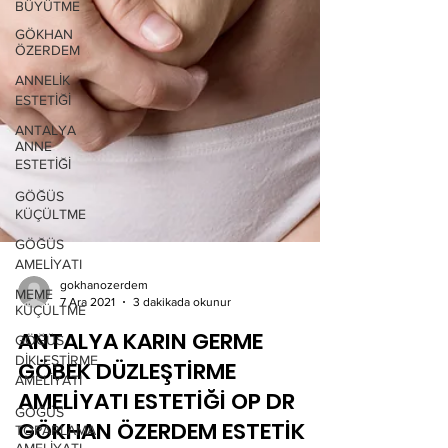
BÜYÜTME
GÖKHAN
ÖZERDEM
ANNELİK
ESTETİĞİ
ANTALYA
ANNE
ESTETİĞİ
GÖĞÜS
KÜÇÜLTME
GÖĞÜS
AMELİYATI
MEME
KÜÇÜLTME
gokhanozerdem
7 Ara 2021
3 dakikada okunur
GÖĞÜS
DİKLEŞTİRME
ANTALYA KARIN GERME
AMELİYATI
GÖBEK DÜZLEŞTİRME
GÖĞÜS
AMELİYATI ESTETİĞİ OP DR
TOPARLAMA