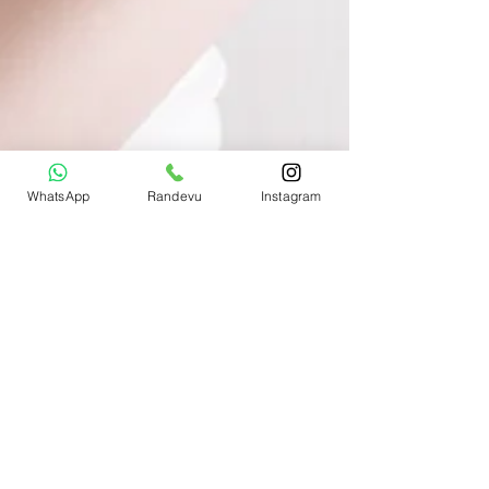
WhatsApp
Randevu
Instagram
gokhanozerdem
5 Ara 2021
2 dakikada okunur
MEME (GÖĞÜS) DİKLEŞTİRME
TOPARLAMA AMELİYATI
ESTETİĞİ OP DR GÖKHAN