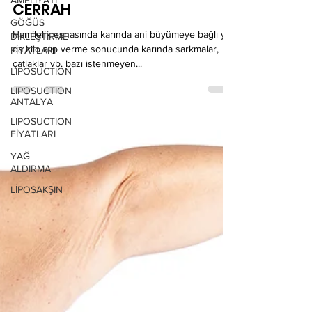
AMELİYATI
GÖKHAN ÖZERDEM ESTETİK
GÖĞÜS
CERRAH
DİKLEŞTİRME
FİYATLARI
Hamilelik esnasında karında ani büyümeye bağlı ya
LIPOSUCTION
da kilo alıp verme sonucunda karında sarkmalar,
çatlaklar vb. bazı istenmeyen...
LIPOSUCTION
ANTALYA
LIPOSUCTION
FİYATLARI
YAĞ
ALDIRMA
LİPOSAKŞIN