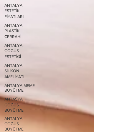
ANTALYA
ESTETİK
FİYATLARI
ANTALYA
PLASTİK
CERRAHİ
ANTALYA
GÖĞÜS
ESTETİĞİ
ANTALYA
SİLİKON
AMELİYATI
ANTALYA MEME
BÜYÜTME
ANTAŞYA
GÖĞÜS
BÜYÜTME
ANTALYA
GÖĞÜS
BÜYÜTME