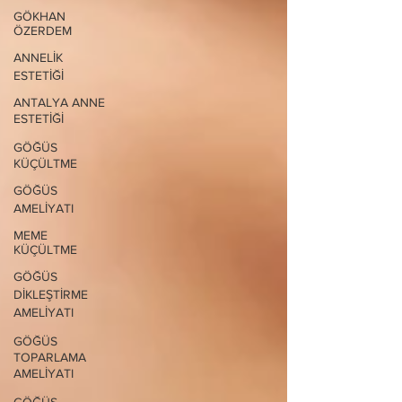
GÖKHAN
ÖZERDEM
ANNELİK
ESTETİĞİ
ANTALYA ANNE
ESTETİĞİ
GÖĞÜS
KÜÇÜLTME
GÖĞÜS
AMELİYATI
MEME
KÜÇÜLTME
GÖĞÜS
DİKLEŞTİRME
AMELİYATI
GÖĞÜS
TOPARLAMA
AMELİYATI